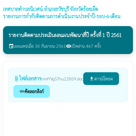
เทศบาลตำบลนิเวศน์
อำเภอธวัชบุรี จังหวัดร้อยเอ็ด
›
รายงานการกำกับติดตามการดำเนินงานประจำปี-รอบ-6-เดือน
รายงานติดตามประเมินผลแผนพัฒนาสี่ปี ครั้งที่ 1 ปี 2561
เผยแพร่เมื่อ 30 กันยายน 2561
เปิดอ่าน 467 ครั้ง
event
visibility
ไฟล์เอกสาร
attach_file
ดาวน์โหลด
hmfYVgSThu22809.doc
file_download
คัดลอกลิงก์
link