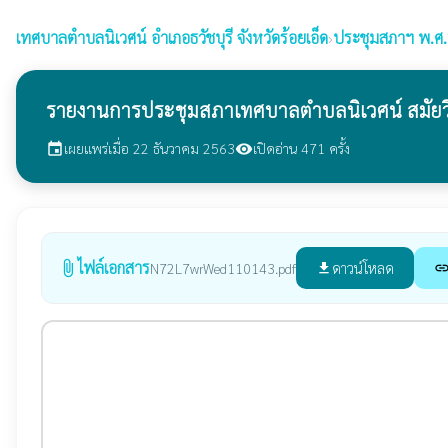
เทศบาลตำบลนิเวศน์
อำเภอธวัชบุรี จังหวัดร้อยเอ็ด
›
ประชุมสภาฯ พ.ศ
รายงานการประชุมสภาเทศบาลตำบลนิเวศน์ สมัยวิสาม
เผยแพร่เมื่อ 22 ธันวาคม 2563
เปิดอ่าน 471 ครั้ง
event
visibility
ไฟล์เอกสาร
attach_file
ดาวน์โหลด
N72L7wrWed110143.pdf
file_download
lin