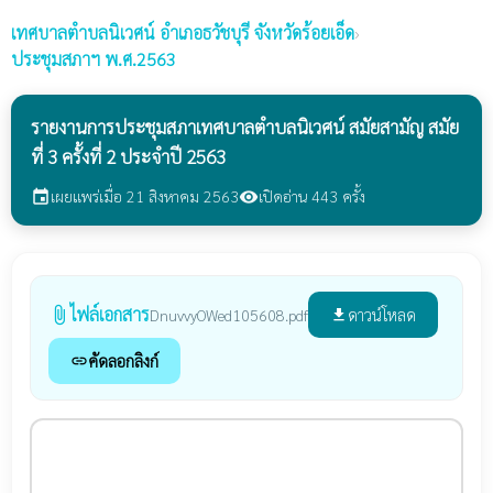
เทศบาลตำบลนิเวศน์
อำเภอธวัชบุรี จังหวัดร้อยเอ็ด
›
ประชุมสภาฯ พ.ศ.2563
รายงานการประชุมสภาเทศบาลตำบลนิเวศน์ สมัยสามัญ สมัย
ที่ 3 ครั้งที่ 2 ประจำปี 2563
เผยแพร่เมื่อ 21 สิงหาคม 2563
เปิดอ่าน 443 ครั้ง
event
visibility
ไฟล์เอกสาร
attach_file
ดาวน์โหลด
DnuvvyOWed105608.pdf
file_download
คัดลอกลิงก์
link