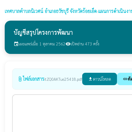
เทศบาลตำบลนิเวศน์
อำเภอธวัชบุรี จังหวัดร้อยเอ็ด
›
แผนการดำเนินงา
บัญชีสรุปโครงการพัฒนา
เผยแพร่เมื่อ 1 ตุลาคม 2562
เปิดอ่าน 473 ครั้ง
event
visibility
ไฟล์เอกสาร
attach_file
ดาวน์โหลด
คั
itZQ0AKTue25418.pdf
file_download
link