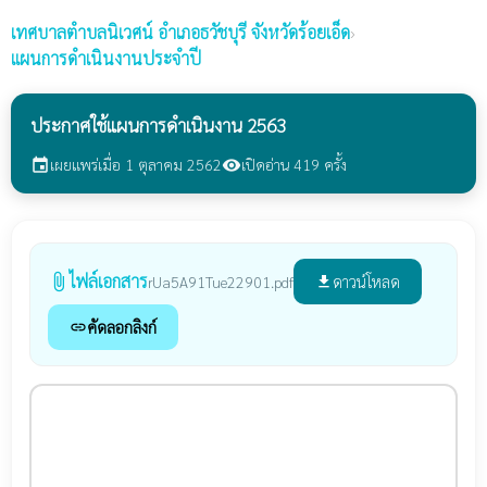
เทศบาลตำบลนิเวศน์
อำเภอธวัชบุรี จังหวัดร้อยเอ็ด
›
แผนการดำเนินงานประจำปี
ประกาศใช้แผนการดำเนินงาน 2563
เผยแพร่เมื่อ 1 ตุลาคม 2562
เปิดอ่าน 419 ครั้ง
event
visibility
ไฟล์เอกสาร
attach_file
ดาวน์โหลด
rUa5A91Tue22901.pdf
file_download
คัดลอกลิงก์
link