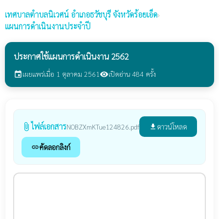
เทศบาลตำบลนิเวศน์
อำเภอธวัชบุรี จังหวัดร้อยเอ็ด
›
แผนการดำเนินงานประจำปี
ประกาศใช้แผนการดำเนินงาน 2562
เผยแพร่เมื่อ 1 ตุลาคม 2561
เปิดอ่าน 484 ครั้ง
event
visibility
ไฟล์เอกสาร
attach_file
ดาวน์โหลด
NOBZXmKTue124826.pdf
file_download
คัดลอกลิงก์
link