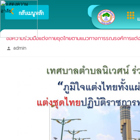
arrow_back_ios
ยินดีต้
กลับเมนูหลัก
apps
เ
ขอความร่วมมือแต่งกายชุดไทยตามแนวทางการรณรงค์การแต่งกาย
admin
person