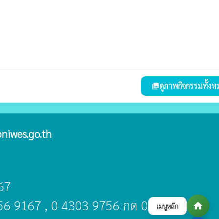
ดูภาพกิจกรรมทั้งห
collections
niwes.go.th
67
356 9167 , 0 4303 9756 กด 0
home
เมนูหลัก