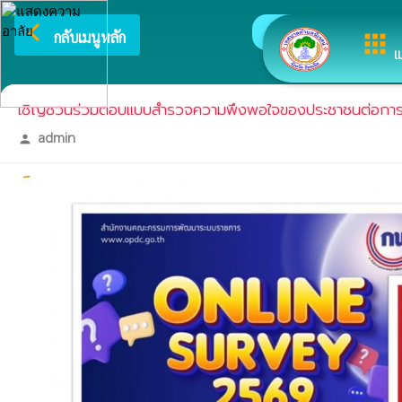
arrow_back_ios
ยินดีต้อ
กลับเมนูหลัก
apps
เ
เชิญชวนร่วมตอบแบบสำรวจความพึงพอใจของประชาชนต่อการใ
admin
person