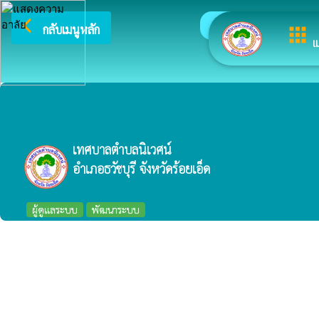
arrow_back_ios
ยินดีต้
กลับเมนูหลัก
apps
เ
เทศบาลตำบลนิเวศน์
อำเภอธวัชบุรี จังหวัดร้อยเอ็ด
ผู้ดูแลระบบ
พัฒนาระบบ