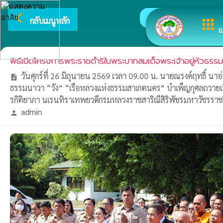
arrow_back_ios
ยินดีต้อนรับสู่เว็บไซต์
กลับเมนูหลัก
apps
เ
พิธีเปิดโครงการพระราชดำริในพระบาทสมเด็จพระเจ้าอยู่หัวธรรม
วันศุกร์ที่ 26 มิถุนายน 2569 เวลา 09.00 น. นายณรงค์ฤทธิ์ 
description
ธรรมนาวา “วัง” “เรือหลวงแห่งธรรมสาเกตนคร” บำเพ็ญกุศลถวายเป็
รกิติยาภา นเรนทิราเทพยวดีกรมหลวงราชสาริณีสิริพัชรมหาวัชรราชธิด
admin
person