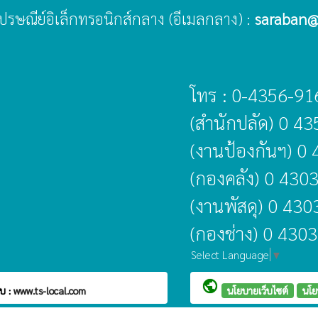
ู่ไปรษณีย์อิเล็กทรอนิกส์กลาง (อีเมลกลาง) :
saraban@
โทร : 0-4356-91
(สำนักปลัด) 0 4
(งานป้องกันฯ) 0
(กองคลัง) 0 430
(งานพัสดุ) 0 43
(กองช่าง) 0 430
Select Language
▼
public
บ :
www.ts-local.com
นโยบายเว็บไซต์
นโย