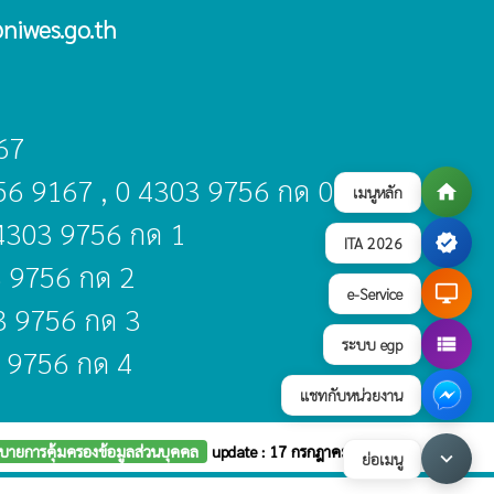
niwes.go.th
67
356 9167 , 0 4303 9756 กด 0
home
เมนูหลัก
 4303 9756 กด 1
verified
ITA 2026
3 9756 กด 2
desktop_windows
e-Service
03 9756 กด 3
view_list
ระบบ egp
3 9756 กด 4
แชทกับหน่วยงาน
บายการคุ้มครองข้อมูลส่วนบุคคล
update : 17 กรกฎาคม 2569
keyboard_arrow_down
ย่อเมนู