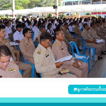
ดูภาพกิจกรรมทั้งห
collections