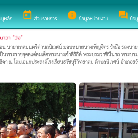
ของ เทศบาลตำบลนิเวศน์
today
info
forum
มนูหลัก
ส่วนราชการ
ข้อมูลหน่วยงาน
ข้อม
นาวา “วัง”
นาอ่อน นายกเทศมนตรีตำบลนิเวศน์ มอบหมายนางเพ็ญจิตร วังผือ รองนาย
นพระราชกุศลแด่สมเด็จพระนางเจ้าสิริกิต์ พระบรมราชินีนาถ พระบรมร
า ณ โดมเอนกประสงค์โรงเรียนธวัชบุรีวิทยาคม ตำบลนิเวศน์ อำเภอธวัชบุ